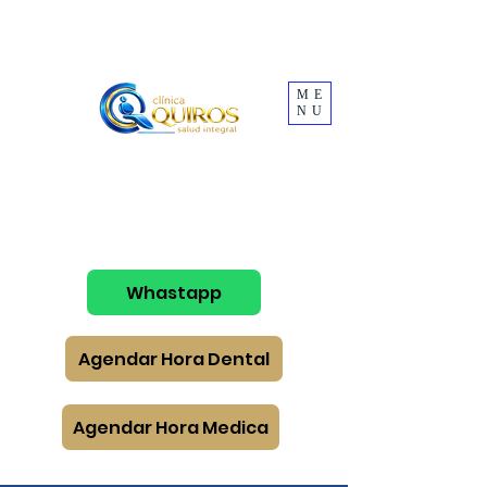
ME
NU
Whastapp
Agendar Hora Dental
Agendar Hora Medica