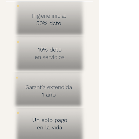
Higiene inicial
50% dcto
15% dcto
en servicios
Garantía extendida
1 año
Un solo pago
en la vida