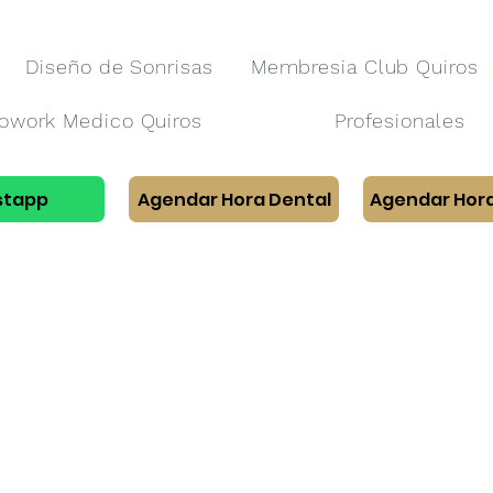
Diseño de Sonrisas
Membresia Club Quiros
owork Medico Quiros
Profesionales
tapp
Agendar Hora Dental
Agendar Hor