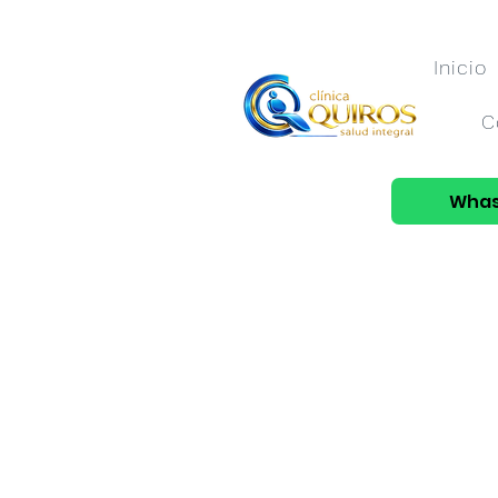
Inicio
C
Whas