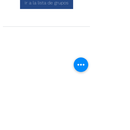
Ir a la lista de grupos
Visitanos en
Quillota 175, oficina 301
Edificio de la Construcción