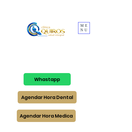
ME
NU
Whastapp
Agendar Hora Dental
Agendar Hora Medica