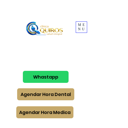
ME
NU
Whastapp
Agendar Hora Dental
Agendar Hora Medica