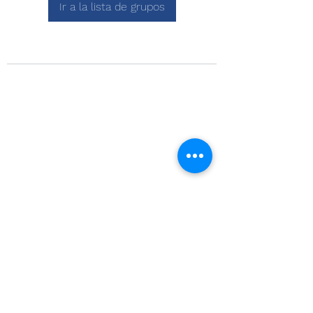
Ir a la lista de grupos
Visitanos en
Quillota 175, oficina 301
Edificio de la Construcción